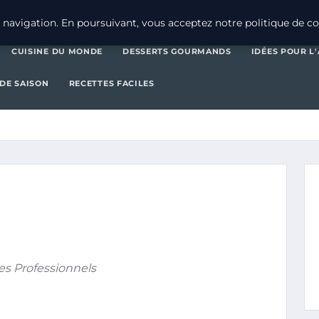
CUISINE DU MONDE
DES
navigation. En poursuivant, vous acceptez notre politique de con
CUISINE DU MONDE
DESSERTS GOURMANDS
IDÉES POUR L
 DE SAISON
RECETTES FACILES
es Professionnels