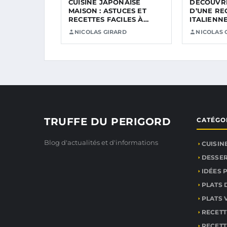
CUISINE JAPONAISE
DÉCOUVRI
MAISON : ASTUCES ET
D’UNE RE
RECETTES FACILES À
ITALIENN
RÉALISER EN…
À RÉALIS
NICOLAS GIRARD
NICOLAS 
TRUFFE DU PERIGORD
CATÉGO
Blog d'actualités et d'informations
CUISIN
DESSE
IDÉES 
PLATS
PLATS 
RECETT
RECETT