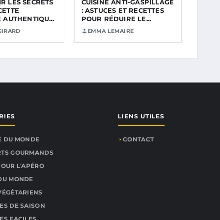
R LES SECRETS
CUISINE ANTI-GASPILLAGE
CETTE
: ASTUCES ET RECETTES
E AUTHENTIQUE
POUR RÉDUIRE LE…
ER…
GIRARD
EMMA LEMAIRE
RIES
LIENS UTILES
E DU MONDE
CONTACT
RTS GOURMANDS
POUR L'APÉRO
 DU MONDE
VÉGÉTARIENS
ES DE SAISON
ES FACILES