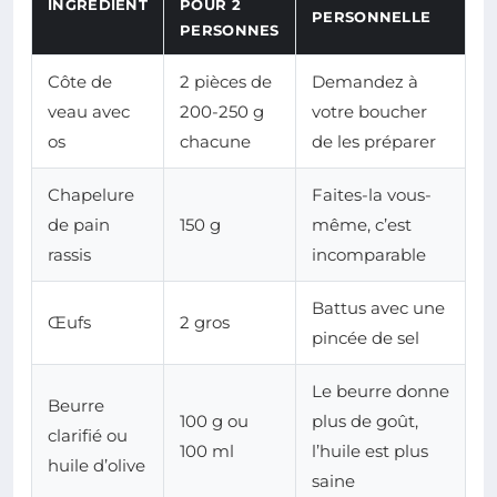
INGRÉDIENT
POUR 2
PERSONNELLE
PERSONNES
Côte de
2 pièces de
Demandez à
veau avec
200-250 g
votre boucher
os
chacune
de les préparer
Chapelure
Faites-la vous-
de pain
150 g
même, c’est
rassis
incomparable
Battus avec une
Œufs
2 gros
pincée de sel
Le beurre donne
Beurre
100 g ou
plus de goût,
clarifié ou
100 ml
l’huile est plus
huile d’olive
saine