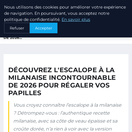
Nous utilisons des cookies pour améliorer votre expérience
TRUFFE DU PERIGORD
de navigation. En poursuivant, vous acceptez notre
politique de confidentialité.
En savoir plus
ACCUEIL
Refuser
Accepter
DÉCOUVREZ L'ESCALOPE À LA MILANAISE INCONTOURNABLE
DE 2026…
DÉCOUVREZ L'ESCALOPE À LA
MILANAISE INCONTOURNABLE
DE 2026 POUR RÉGALER VOS
PAPILLES
Vous croyez connaître l’escalope à la milanaise
? Détrompez-vous : l’authentique recette
milanaise, avec sa côte de veau épaisse et sa
croûte dorée, n’a rien à voir avec la version