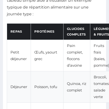
tableau simple aide à visualiser un exemple
typique de répartition alimentaire sur une
journée type :
GLUCIDES
LÉGUME
REPAS
PROTÉINES
COMPLETS
& FRUIT
Pain
Fruits
Petit
Œufs, yaourt
complet,
frais
déjeuner
grec
flocons
(baies,
d’avoine
pomme
Brocoli,
Quinoa, riz
tomates
Déjeuner
Poisson, tofu
complet
salade
verte