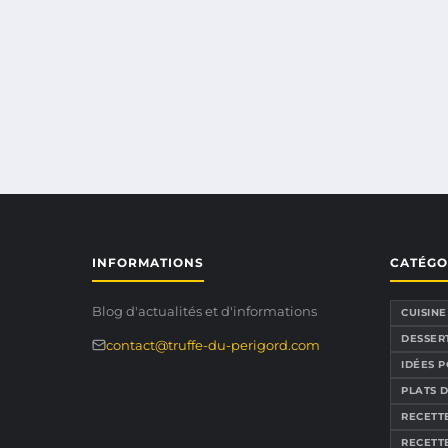
INFORMATIONS
CATÉGO
Blog d'actualités et d'informations
CUISIN
DESSER
contact@truffe-du-perigord.com
IDÉES 
PLATS 
RECETT
RECETTE