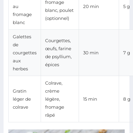
fromage
au
20 min
5 g
blanc, poulet
fromage
(optionnel)
blanc
Galettes
Courgettes,
de
œufs, farine
courgettes
30 min
7 g
de psyllium,
aux
épices
herbes
Colrave,
Gratin
crème
léger de
légère,
15 min
8 g
colrave
fromage
râpé