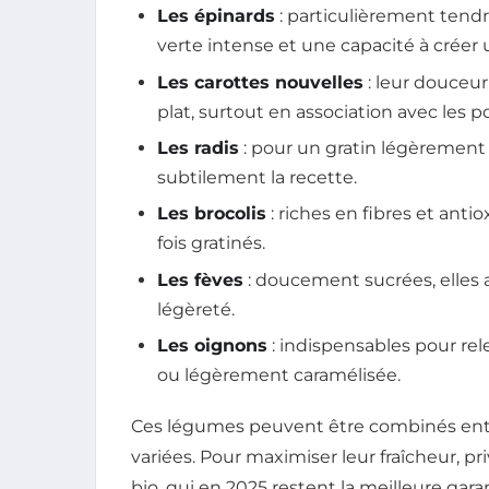
Les épinards
: particulièrement tendr
verte intense et une capacité à créer
Les carottes nouvelles
: leur douceur
plat, surtout en association avec les p
Les radis
: pour un gratin légèrement 
subtilement la recette.
Les brocolis
: riches en fibres et anti
fois gratinés.
Les fèves
: doucement sucrées, elles 
légèreté.
Les oignons
: indispensables pour rel
ou légèrement caramélisée.
Ces légumes peuvent être combinés ent
variées. Pour maximiser leur fraîcheur, pri
bio, qui en 2025 restent la meilleure gara