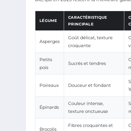
CARACTÉRISTIQUE
C
LÉGUME
PRINCIPALE
Goût délicat, texture
C
Asperges
croquante
v
Petits
C
Sucrés et tendres
pois
S
Poireaux
Douceur et fondant
1
Couleur intense,
S
Épinards
texture onctueuse
Fibres croquantes et
C
Brocolis