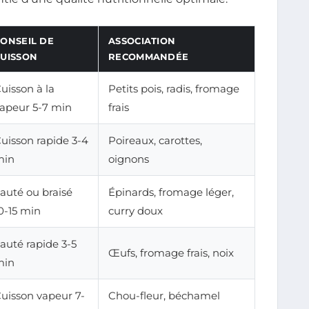
ONSEIL DE
ASSOCIATION
CUISSON
RECOMMANDÉE
uisson à la
Petits pois, radis, fromage
apeur 5-7 min
frais
uisson rapide 3-4
Poireaux, carottes,
min
oignons
auté ou braisé
Épinards, fromage léger,
0-15 min
curry doux
auté rapide 3-5
Œufs, fromage frais, noix
min
uisson vapeur 7-
Chou-fleur, béchamel