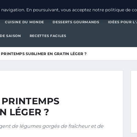
CUISINE DU MONDE
DES
navigation. En poursuivant, vous acceptez notre politique de con
CUISINE DU MONDE
DESSERTS GOURMANDS
IDÉES POUR L
 DE SAISON
RECETTES FACILES
 PRINTEMPS SUBLIMER EN GRATIN LÉGER ?
 PRINTEMPS
N LÉGER ?
orgent de légumes gorgés de fraîcheur et de