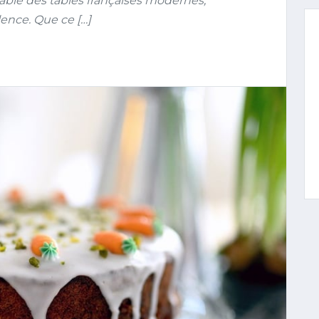
able des tables françaises modernes,
lence. Que ce […]