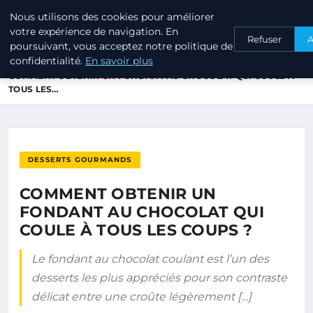
Nous utilisons des cookies pour améliorer
TRUFFE DU PERIGORD
votre expérience de navigation. En
Refuser
A
poursuivant, vous acceptez notre politique de
confidentialité.
En savoir plus
ACCUEIL
DESSERTS GOURMANDS
COMMENT OBTENIR UN FONDANT AU CHOCOLAT QUI COULE À
TOUS LES…
DESSERTS GOURMANDS
COMMENT OBTENIR UN
FONDANT AU CHOCOLAT QUI
COULE À TOUS LES COUPS ?
Le fondant au chocolat coulant est l’un des
desserts les plus appréciés pour son contraste
délicat entre une croûte légèrement […]