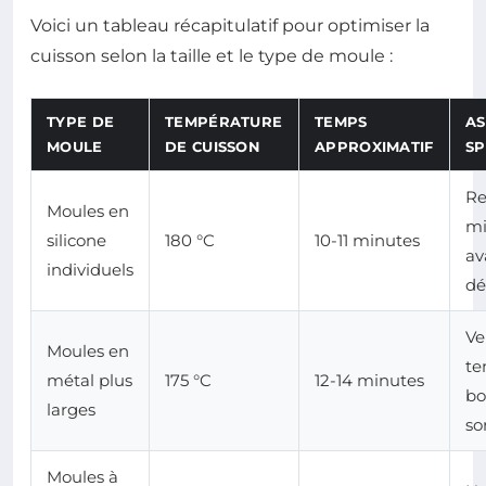
Voici un tableau récapitulatif pour optimiser la
cuisson selon la taille et le type de moule :
TYPE DE
TEMPÉRATURE
TEMPS
AS
MOULE
DE CUISSON
APPROXIMATIF
SP
Re
Moules en
mi
silicone
180 °C
10-11 minutes
av
individuels
d
Ver
Moules en
te
métal plus
175 °C
12-14 minutes
bo
larges
so
Moules à