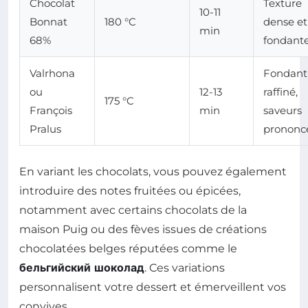
Chocolat
Texture
10-11
Bonnat
180 °C
dense et
min
68%
fondant
Valrhona
Fondant
ou
12-13
raffiné,
175 °C
François
min
saveurs
Pralus
prononc
En variant les chocolats, vous pouvez également
introduire des notes fruitées ou épicées,
notamment avec certains chocolats de la
maison Puig ou des fèves issues de créations
chocolatées belges réputées comme le
бельгийский шоколад
. Ces variations
personnalisent votre dessert et émerveillent vos
convives.