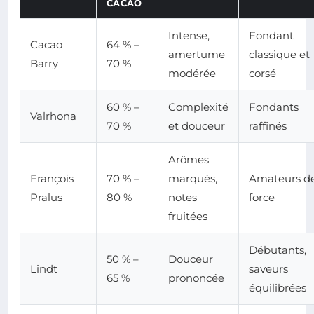
CACAO
Intense,
Fondant
Cacao
64 % –
amertume
classique et
Barry
70 %
modérée
corsé
60 % –
Complexité
Fondants
Valrhona
70 %
et douceur
raffinés
Arômes
François
70 % –
marqués,
Amateurs d
Pralus
80 %
notes
force
fruitées
Débutants,
50 % –
Douceur
Lindt
saveurs
65 %
prononcée
équilibrées