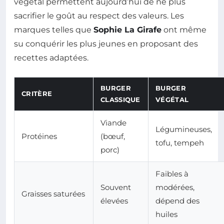
végétal permettent aujourd’hui de ne plus
sacrifier le goût au respect des valeurs. Les
marques telles que
Sophie La Girafe
ont même
su conquérir les plus jeunes en proposant des
recettes adaptées.
BURGER
BURGER
CRITÈRE
CLASSIQUE
VÉGÉTAL
Viande
Légumineuses,
Protéines
(bœuf,
tofu, tempeh
porc)
Faibles à
Souvent
modérées,
Graisses saturées
élevées
dépend des
huiles