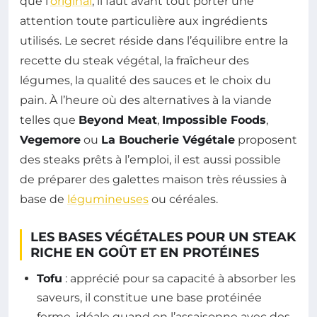
que l’
original
, il faut avant tout porter une
attention toute particulière aux ingrédients
utilisés. Le secret réside dans l’équilibre entre la
recette du steak végétal, la fraîcheur des
légumes, la qualité des sauces et le choix du
pain. À l’heure où des alternatives à la viande
telles que
Beyond Meat
,
Impossible Foods
,
Vegemore
ou
La Boucherie Végétale
proposent
des steaks prêts à l’emploi, il est aussi possible
de préparer des galettes maison très réussies à
base de
légumineuses
ou céréales.
LES BASES VÉGÉTALES POUR UN STEAK
RICHE EN GOÛT ET EN PROTÉINES
Tofu
: apprécié pour sa capacité à absorber les
saveurs, il constitue une base protéinée
ferme, idéale quand on l’assaisonne avec des